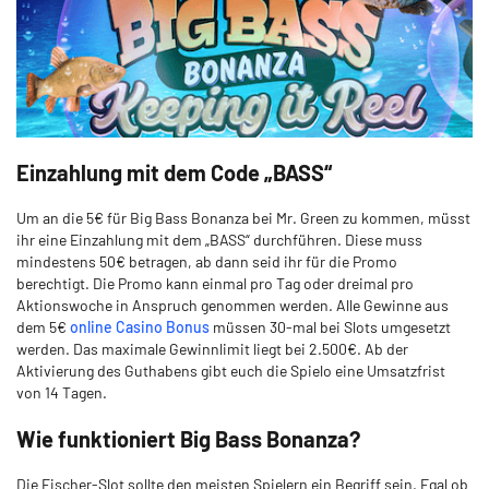
Einzahlung mit dem Code „BASS“
Um an die 5€ für Big Bass Bonanza bei Mr. Green zu kommen, müsst
ihr eine Einzahlung mit dem „BASS“ durchführen. Diese muss
mindestens 50€ betragen, ab dann seid ihr für die Promo
berechtigt. Die Promo kann einmal pro Tag oder dreimal pro
Aktionswoche in Anspruch genommen werden. Alle Gewinne aus
dem 5€
online Casino Bonus
müssen 30-mal bei Slots umgesetzt
werden. Das maximale Gewinnlimit liegt bei 2.500€. Ab der
Aktivierung des Guthabens gibt euch die Spielo eine Umsatzfrist
von 14 Tagen.
Wie funktioniert Big Bass Bonanza?
Die Fischer-Slot sollte den meisten Spielern ein Begriff sein. Egal ob