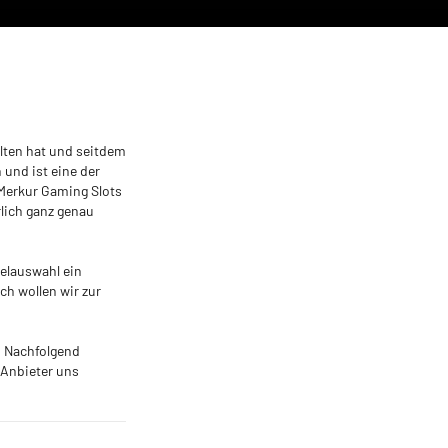
alten hat und seitdem
 und ist eine der
Merkur Gaming Slots
rlich ganz genau
elauswahl ein
ch wollen wir zur
t. Nachfolgend
-Anbieter uns