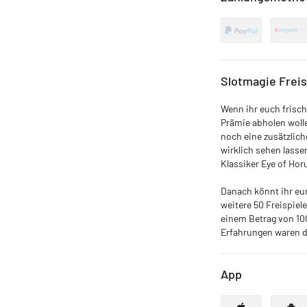
Slotmagie Frei
Wenn ihr euch frisch 
Prämie abholen wolle
noch eine zusätzlich
wirklich sehen lasse
Klassiker Eye of Hor
Danach könnt ihr eur
weitere 50 Freispiel
einem Betrag von 100
Erfahrungen waren di
App