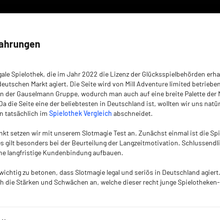
fahrungen
egale Spielothek, die im Jahr 2022 die Lizenz der Glücksspielbehörden erh
deutschen Markt agiert. Die Seite wird von Mill Adventure limited betrieben
n der Gauselmann Gruppe, wodurch man auch auf eine breite Palette der 
Da die Seite eine der beliebtesten in Deutschland ist, wollten wir uns natü
n tatsächlich im
Spielothek Vergleich
abschneidet.
kt setzen wir mit unserem Slotmagie Test an. Zunächst einmal ist die Spi
es gilt besonders bei der Beurteilung der Langzeitmotivation. Schlussendli
ne langfristige Kundenbindung aufbauen.
 wichtig zu betonen, dass Slotmagie legal und seriös in Deutschland agier
h die Stärken und Schwächen an, welche dieser recht junge Spielotheken