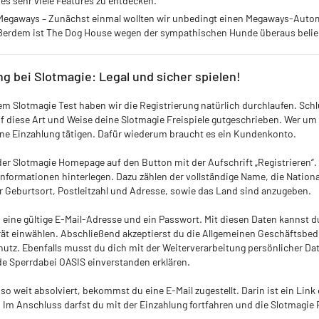
t es sehr viele Features zu entdecken.
egaways – Zunächst einmal wollten wir unbedingt einen Megaways-Autom
ßerdem ist The Dog House wegen der sympathischen Hunde überaus belie
ng bei Slotmagie: Legal und sicher spielen!
m Slotmagie Test haben wir die Registrierung natürlich durchlaufen. Sch
 diese Art und Weise deine Slotmagie Freispiele gutgeschrieben. Wer um 
ne Einzahlung tätigen. Dafür wiederum braucht es ein Kundenkonto.
 der Slotmagie Homepage auf den Button mit der Aufschrift „Registrieren“
nformationen hinterlegen. Dazu zählen der vollständige Name, die Nationa
r Geburtsort, Postleitzahl und Adresse, sowie das Land sind anzugeben.
 eine gültige E-Mail-Adresse und ein Passwort. Mit diesen Daten kannst d
rät einwählen. Abschließend akzeptierst du die Allgemeinen Geschäftsbe
utz. Ebenfalls musst du dich mit der Weiterverarbeitung persönlicher Da
de Sperrdabei OASIS einverstanden erklären.
so weit absolviert, bekommst du eine E-Mail zugestellt. Darin ist ein Link
st. Im Anschluss darfst du mit der Einzahlung fortfahren und die Slotmagie