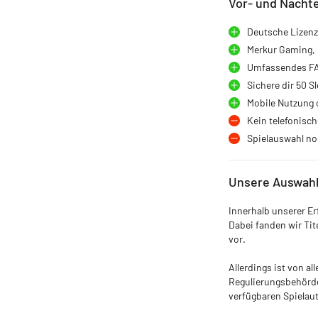
Vor- und Nachte
Deutsche Lizenz
Merkur Gaming, 
Umfassendes FA
Sichere dir 50 S
Mobile Nutzung
Kein telefonisc
Spielauswahl no
Unsere Auswahl:
Innerhalb unserer E
Dabei fanden wir Ti
vor.
Allerdings ist von a
Regulierungsbehörde
verfügbaren Spiela