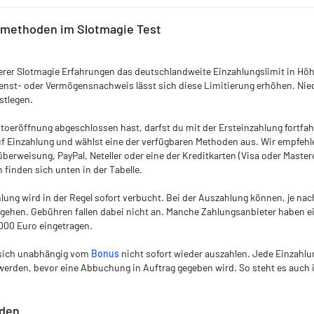
smethoden im Slotmagie Test
nserer Slotmagie Erfahrungen das deutschlandweite Einzahlungslimit in Hö
ienst- oder Vermögensnachweis lässt sich diese Limitierung erhöhen. Nie
estlegen.
eröffnung abgeschlossen hast, darfst du mit der Ersteinzahlung fortfahr
f Einzahlung und wählst eine der verfügbaren Methoden aus. Wir empfehl
überweisung, PayPal, Neteller oder eine der Kreditkarten (Visa oder Master
finden sich unten in der Tabelle.
lung wird in der Regel sofort verbucht. Bei der Auszahlung können, je nac
rgehen. Gebühren fallen dabei nicht an. Manche Zahlungsanbieter haben e
000 Euro eingetragen.
 sich unabhängig vom
Bonus
nicht sofort wieder auszahlen. Jede Einzah
werden, bevor eine Abbuchung in Auftrag gegeben wird. So steht es auch
den