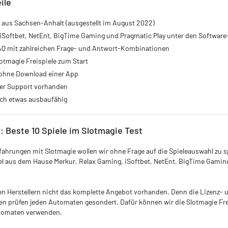
ile
 aus Sachsen-Anhalt (ausgestellt im August 2022)
iSoftbet, NetEnt, BigTime Gaming und Pragmatic Play unter den Software
Q mit zahlreichen Frage- und Antwort-Kombinationen
lotmagie Freispiele zum Start
 ohne Download einer App
her Support vorhanden
ch etwas ausbaufähig
 Beste 10 Spiele im Slotmagie Test
rfahrungen mit Slotmagie wollen wir ohne Frage auf die Spieleauswahl z
tel aus dem Hause Merkur, Relax Gaming, iSoftbet, NetEnt, BigTime Gamin
llen Herstellern nicht das komplette Angebot vorhanden. Denn die Lizenz- 
n prüfen jeden Automaten gesondert. Dafür können wir die Slotmagie Frei
utomaten verwenden.