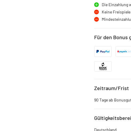
Die Einzahlung w
Keine Freispiele
Mindesteinzahlun
Für den Bonus 
Zeitraum/Frist
90 Tage ab Bonusgut
Gültigkeitsbere
Deutschland