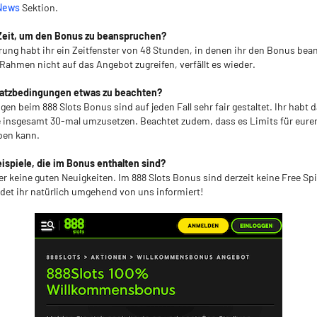
 News
Sektion.
 Zeit, um den Bonus zu beanspruchen?
rung habt ihr ein Zeitfenster von 48 Stunden, in denen ihr den Bonus be
m Rahmen nicht auf das Angebot zugreifen, verfällt es wieder.
satzbedingungen etwas zu beachten?
n beim 888 Slots Bonus sind auf jeden Fall sehr fair gestaltet. Ihr habt d
e insgesamt 30-mal umzusetzen. Beachtet zudem, dass es Limits für eur
eben kann.
eispiele, die im Bonus enthalten sind?
r keine guten Neuigkeiten. Im 888 Slots Bonus sind derzeit keine Free Spi
det ihr natürlich umgehend von uns informiert!