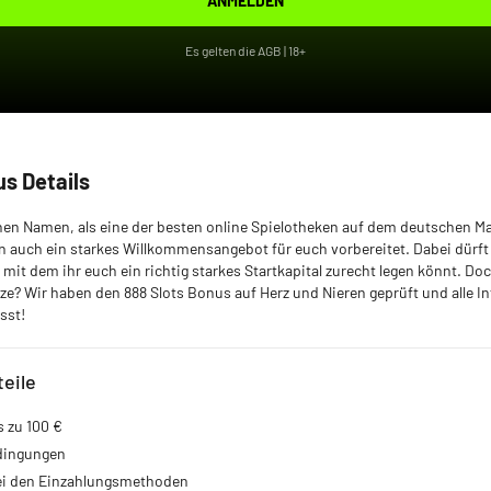
ANMELDEN
Es gelten die AGB | 18+
us Details
einen Namen, als eine der besten online Spielotheken auf dem deutschen 
n auch ein starkes Willkommensangebot für euch vorbereitet. Dabei dürft
mit dem ihr euch ein richtig starkes Startkapital zurecht legen könnt. Do
ze? Wir haben den 888 Slots Bonus auf Herz und Nieren geprüft und alle In
sst!
teile
s zu 100 €
dingungen
ei den Einzahlungsmethoden