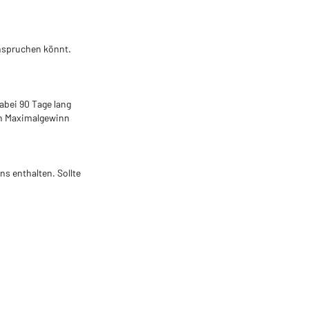
anspruchen könnt.
abei 90 Tage lang
en Maximalgewinn
ns enthalten. Sollte