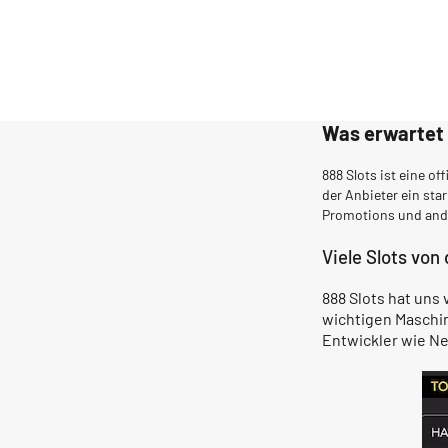
Was erwartet 
888 Slots ist eine offi
der Anbieter ein sta
Promotions und ande
Viele Slots von
888 Slots hat uns
wichtigen Maschin
Entwickler wie Ne