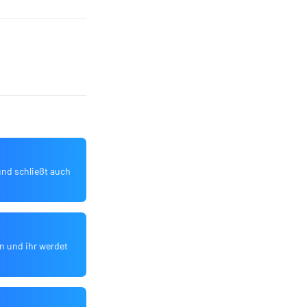
und schließt auch
n und ihr werdet