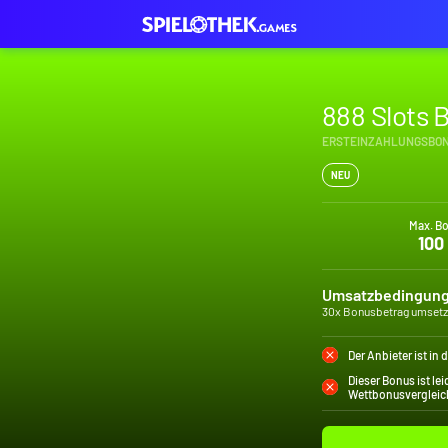
888 Slots 
ERSTEINZAHLUNGSBO
NEU
Max. B
100
Umsatzbedingun
30x Bonusbetrag umset
Der Anbieter ist in 
Dieser Bonus ist le
Wettbonusvergleic