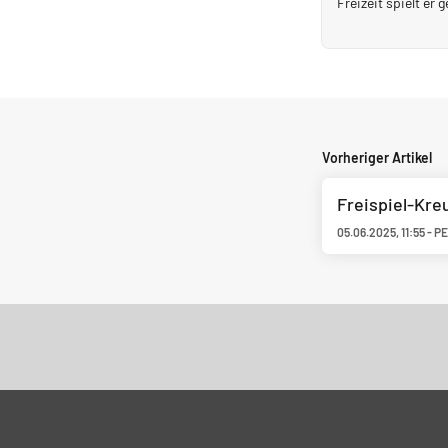
Freizeit spielt er 
Vorheriger Artikel
Freispiel-Kre
05.06.2025
,
11:55
-
PE