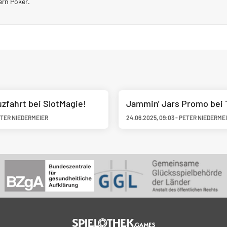
gern Poker.
uzfahrt bei SlotMagie!
Jammin' Jars Promo bei 
TER NIEDERMEIER
24.06.2025
,
09:03
-
PETER NIEDERME