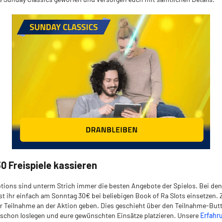
0 Freispiele kassieren
tions sind unterm Strich immer die besten Angebote der Spielos. Bei den
 ihr einfach am Sonntag 30€ bei beliebigen Book of Ra Slots einsetzen. 
 Teilnahme an der Aktion geben. Dies geschieht über den Teilnahme-But
 schon loslegen und eure gewünschten Einsätze platzieren. Unsere
Erfahr