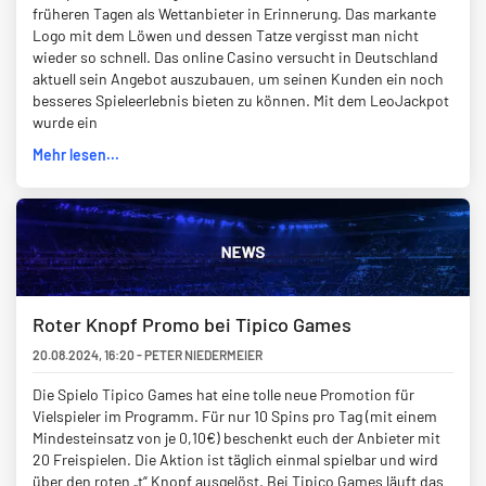
früheren Tagen als Wettanbieter in Erinnerung. Das markante
Logo mit dem Löwen und dessen Tatze vergisst man nicht
wieder so schnell. Das online Casino versucht in Deutschland
aktuell sein Angebot auszubauen, um seinen Kunden ein noch
besseres Spieleerlebnis bieten zu können. Mit dem LeoJackpot
wurde ein
Mehr lesen...
Roter Knopf Promo bei Tipico Games
20.08.2024
,
16:20
-
PETER NIEDERMEIER
Die Spielo Tipico Games hat eine tolle neue Promotion für
Vielspieler im Programm. Für nur 10 Spins pro Tag (mit einem
Mindesteinsatz von je 0,10€) beschenkt euch der Anbieter mit
20 Freispielen. Die Aktion ist täglich einmal spielbar und wird
über den roten „t“ Knopf ausgelöst. Bei Tipico Games läuft das