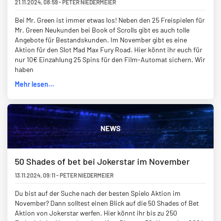
21.11.2024
,
08:59
-
PETER NIEDERMEIER
Bei Mr. Green ist immer etwas los! Neben den 25 Freispielen für
Mr. Green Neukunden bei Book of Scrolls gibt es auch tolle
Angebote für Bestandskunden. Im November gibt es eine
Aktion für den Slot Mad Max Fury Road. Hier könnt ihr euch für
nur 10€ Einzahlung 25 Spins für den Film-Automat sichern. Wir
haben
Mehr lesen...
50 Shades of bet bei Jokerstar im November
13.11.2024
,
09:11
-
PETER NIEDERMEIER
Du bist auf der Suche nach der besten Spielo Aktion im
November? Dann solltest einen Blick auf die 50 Shades of Bet
Aktion von Jokerstar werfen. Hier könnt ihr bis zu 250