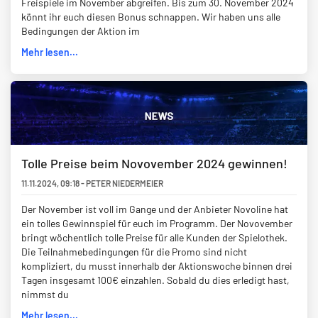
Freispiele im November abgreifen. Bis zum 30. November 2024
könnt ihr euch diesen Bonus schnappen. Wir haben uns alle
Bedingungen der Aktion im
Mehr lesen...
Tolle Preise beim Novovember 2024 gewinnen!
11.11.2024
,
09:18
-
PETER NIEDERMEIER
Der November ist voll im Gange und der Anbieter Novoline hat
ein tolles Gewinnspiel für euch im Programm. Der Novovember
bringt wöchentlich tolle Preise für alle Kunden der Spielothek.
Die Teilnahmebedingungen für die Promo sind nicht
kompliziert, du musst innerhalb der Aktionswoche binnen drei
Tagen insgesamt 100€ einzahlen. Sobald du dies erledigt hast,
nimmst du
Mehr lesen...