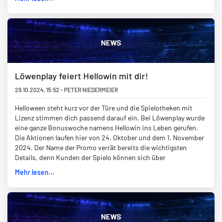
Löwenplay feiert Hellowin mit dir!
29.10.2024
,
15:52
-
PETER NIEDERMEIER
Helloween steht kurz vor der Türe und die Spielotheken mit
Lizenz stimmen dich passend darauf ein. Bei Löwenplay wurde
eine ganze Bonuswoche namens Hellowin ins Leben gerufen.
Die Aktionen laufen hier von 24. Oktober und dem 1. November
2024. Der Name der Promo verrät bereits die wichtigsten
Details, denn Kunden der Spielo können sich über
Mehr lesen...