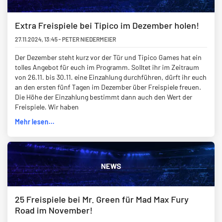
Extra Freispiele bei Tipico im Dezember holen!
27.11.2024
,
13:45
-
PETER NIEDERMEIER
Der Dezember steht kurz vor der Tür und Tipico Games hat ein
tolles Angebot für euch im Programm. Solltet ihr im Zeitraum
von 26.11. bis 30.11. eine Einzahlung durchführen, dürft ihr euch
an den ersten fünf Tagen im Dezember über Freispiele freuen.
Die Höhe der Einzahlung bestimmt dann auch den Wert der
Freispiele. Wir haben
Mehr lesen...
25 Freispiele bei Mr. Green für Mad Max Fury
Road im November!