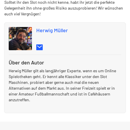
Solltet ihr den Slot noch nicht kenne, habt ihr jetzt die perfekte
Gelegenheit ihn ohne großes Risiko auszuprobieren! Wir wünschen
euch viel Vergnügen!
Herwig Müller
Über den Autor
Herwig Müller gilt als langjähriger Experte, wenn es um Online
Spielotheken geht. Er kennt alle Klassiker unter den Slot
Maschinen, probiert aber gerne auch mal die neuen
Alternativen auf dem Markt aus. In seiner Freizeit spielt er in
einer Amateur Fußballmannschaft und ist in Caféhäusern
anzutreffen.