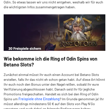
Odin. So etwas lassen wir uns nicht entgehen, weshalb wir für euch
die wichtigsten Infos zusammengetragen haben.
Wie bekomme ich die Ring of Odin Spins von
Betano Slots?
Zunächst einmal müsst ihr euch einen Account bei Betano Slots
erstellen, falls ihr das nicht eh schon getan habt. Auf diese Art könnt
ihr euch noch den Bonus unter den Nagel reißen, sobald ihr eure
Verifizierung abgeschlossen habt. Danach seid ihr für jegliche
Promotions freigeschalten. Handelt es sich bei den Ring of Odin
Spins um
Freispiele ohne Einzahlung
? Im Grunde genommen ja! Ihr
müsst allerdings mindestens 50 € auf den Slots von Play N´Go
umsetzen und euch dabei an folgende Bedingungen halten: