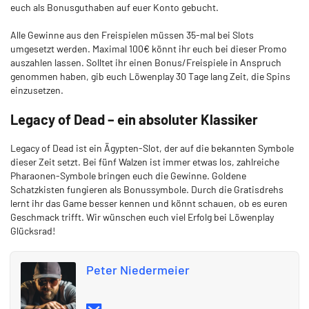
euch als Bonusguthaben auf euer Konto gebucht.
Alle Gewinne aus den Freispielen müssen 35-mal bei Slots
umgesetzt werden. Maximal 100€ könnt ihr euch bei dieser Promo
auszahlen lassen. Solltet ihr einen Bonus/Freispiele in Anspruch
genommen haben, gib euch Löwenplay 30 Tage lang Zeit, die Spins
einzusetzen.
Legacy of Dead – ein absoluter Klassiker
Legacy of Dead ist ein Ägypten-Slot, der auf die bekannten Symbole
dieser Zeit setzt. Bei fünf Walzen ist immer etwas los, zahlreiche
Pharaonen-Symbole bringen euch die Gewinne. Goldene
Schatzkisten fungieren als Bonussymbole. Durch die Gratisdrehs
lernt ihr das Game besser kennen und könnt schauen, ob es euren
Geschmack trifft. Wir wünschen euch viel Erfolg bei Löwenplay
Glücksrad!
Peter Niedermeier