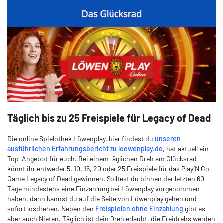
Täglich bis zu 25 Freispiele für Legacy of Dead
Die online Spielothek Löwenplay, hier findest du
unseren
ausführlichen Erfahrungsbericht zu loewenplay.de
, hat aktuell ein
Top-Angebot für euch. Bei einem täglichen Dreh am Glücksrad
könnt ihr entweder 5, 10, 15, 20 oder 25 Freispiele für das Play’N Go
Game Legacy of Dead gewinnen. Solltest du binnen der letzten 60
Tage mindestens eine Einzahlung bei Löwenplay vorgenommen
haben, dann kannst du auf die Seite von Löwenplay gehen und
sofort losdrehen. Neben den
Freispielen ohne Einzahlung
gibt es
aber auch Nieten. Täglich ist dein Dreh erlaubt, die Freidrehs werden