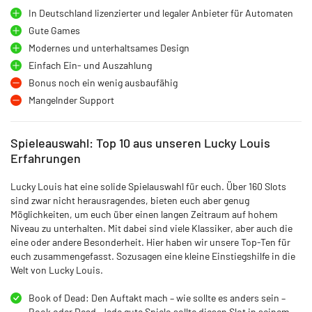
In Deutschland lizenzierter und legaler Anbieter für Automaten
Gute Games
Modernes und unterhaltsames Design
Einfach Ein- und Auszahlung
Bonus noch ein wenig ausbaufähig
Mangelnder Support
Spieleauswahl: Top 10 aus unseren Lucky Louis
Erfahrungen
Lucky Louis hat eine solide Spielauswahl für euch. Über 160 Slots
sind zwar nicht herausragendes, bieten euch aber genug
Möglichkeiten, um euch über einen langen Zeitraum auf hohem
Niveau zu unterhalten. Mit dabei sind viele Klassiker, aber auch die
eine oder andere Besonderheit. Hier haben wir unsere Top-Ten für
euch zusammengefasst. Sozusagen eine kleine Einstiegshilfe in die
Welt von Lucky Louis.
Book of Dead: Den Auftakt mach – wie sollte es anders sein –
Book oder Dead. Jede gute Spielo sollte diesen Slot in seinem