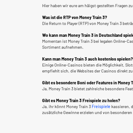
Hier haben wir eure am häigst gestellten Fragen 
Was ist die RTP von Money Train 3?
Die Return to Player (RTP) von Money Train 3 betr
Wo kann man Money Train 3 in Deutschland spie
Momentan ist Money Train 3 bei legalen Online-Cas
Sortiment aufnehmen.
Kann man Money Train 3 auch kostenlos spielen?
Einige Online-Casinos bieten die Möglichkeit, Slo
empfiehlt sich, die Websites der Casinos direkt 
Gibt es besondere Boni oder Features in Money T
Ja, Money Train 3 bietet zahlreiche besondere Fea
Gibt es Money Train 3 Freispiele zu holen?
Ja, ihr könnt Money Train 3
Freispiele
kassieren, d
zusätzliche Gewinne erzielen und von besonderen 