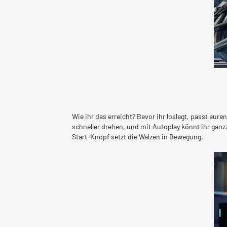
Wie ihr das erreicht? Bevor ihr loslegt, passt eur
schneller drehen, und mit Autoplay könnt ihr gan
Start-Knopf setzt die Walzen in Bewegung.