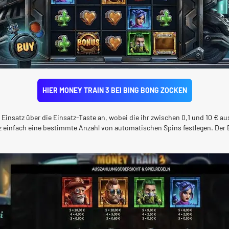
HIER MONEY TRAIN 3 BEI BING BONG ZOCKEN
en Einsatz über die Einsatz-Taste an, wobei die ihr zwischen 0,1 und 10 € a
zz einfach eine bestimmte Anzahl von automatischen Spins festlegen. Der 