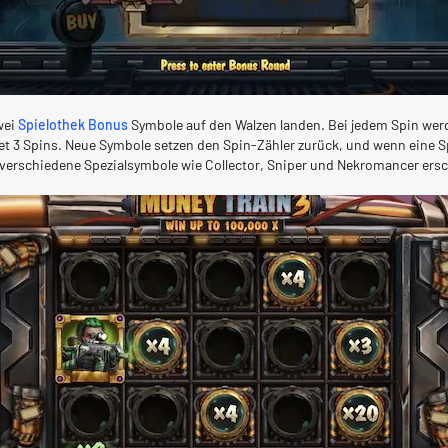
wei
Spielothek Bonus
Symbole auf den Walzen landen. Bei jedem Spin werd
et 3 Spins. Neue Symbole setzen den Spin-Zähler zurück, und wenn eine Spal
erschiedene Spezialsymbole wie Collector, Sniper und Nekromancer ersch