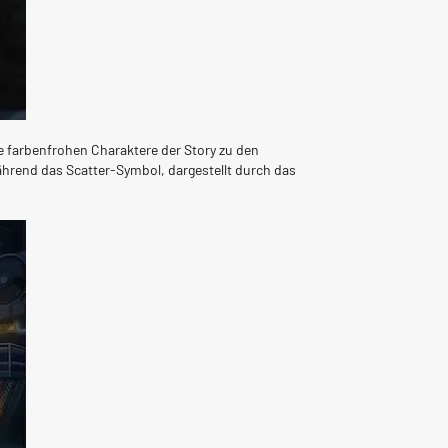
e farbenfrohen Charaktere der Story zu den
ährend das Scatter-Symbol, dargestellt durch das