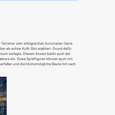
e Teil einer sehr erfolgreichen Automaten-Serie.
er als echter Kullt-Slot etabliert. Grund dafür
rsum verlegte. Diesem Ansatz bleibt auch der
aktere ein. Diese Spielfiguren können euch mit
 überfallen und die höchstmögliche Beute mit nach