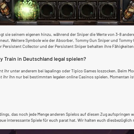
fügt sie seinem eigenen hinzu, während der Sniper die Werte von 3-8 and
 erneut. Weitere Symbole wie der Absorber, Tommy Gun Sniper und Tommy G
 Persistent Collector und der Persistent Sniper behalten ihre Fähigkeite
Train in Deutschland legal spielen?
önnt ihr unter anderem bei lapalingo oder Tipico Games loszocken. Beim Mon
nt ihr ihn nur bei bestimmten legalen online Casinos spielen. Momentan is
ings, das noch jede Menge anderen Spielos auf diesen Zug aufspringen 
eue interessante Spiele für euch parat hat. Wir halten euch diesbezüglich