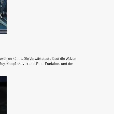
uswählen könnt. Die Vorwärtstaste lässt die Walzen
Buy-Knopf aktiviert die Boni-Funktion, und der