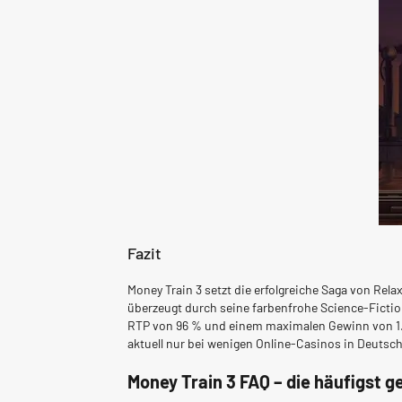
Fazit
Money Train 3 setzt die erfolgreiche Saga von R
überzeugt durch seine farbenfrohe Science-Fiction
RTP von 96 % und einem maximalen Gewinn von 1.00
aktuell nur bei wenigen Online-Casinos in Deutschl
Money Train 3 FAQ – die häufigst g