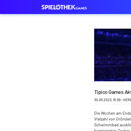
Tipico Games Ak
30.05.2023
,
15:59
-
HER
Die Wochen am Ende 
Vielzahl von Gründe
Schwimmbad auskling
begeisterten Zocker