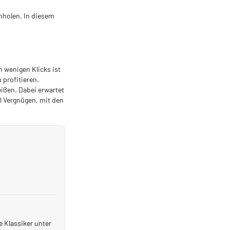
hholen. In diesem
n wenigen Klicks ist
 profitieren.
eißen. Dabei erwartet
l Vergnügen, mit den
e Klassiker unter