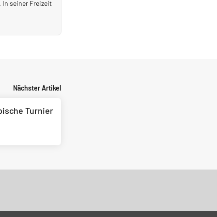
In seiner Freizeit
Nächster Artikel
pische Turnier