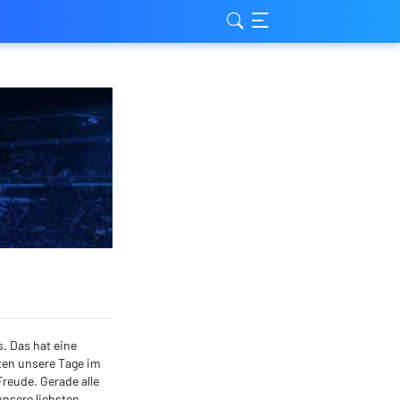
. Das hat eine
ten unsere Tage im
reude. Gerade alle
nsere liebsten